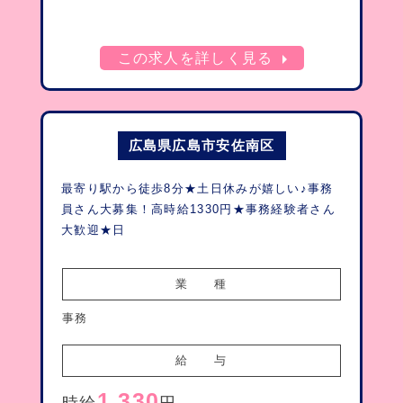
arrow_right
この求人を詳しく見る
広島県広島市安佐南区
最寄り駅から徒歩8分★土日休みが嬉しい♪事務
員さん大募集！高時給1330円★事務経験者さん
大歓迎★日
業　　種
事務
給　　与
1,330