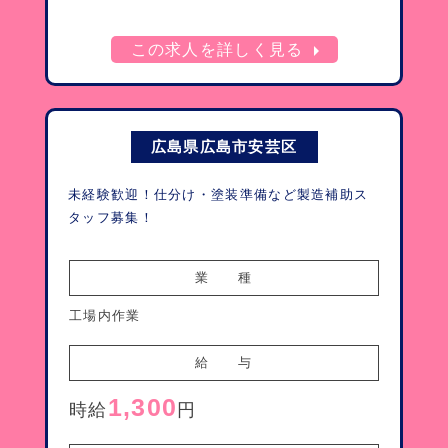
arrow_right
この求人を詳しく見る
広島県広島市安芸区
未経験歓迎！仕分け・塗装準備など製造補助ス
タッフ募集！
業　　種
工場内作業
給　　与
1,300
時給
円