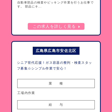
自動車部品の検査やピッキング作業を行うお仕事で
す。 部品にキ...
arrow_right
この求人を詳しく見る
広島県広島市安佐北区
シニア世代応援！ガス容器の整列・検査スタッ
フ募集☆シンプル作業で安心！
業　　種
工場内作業
給　　与