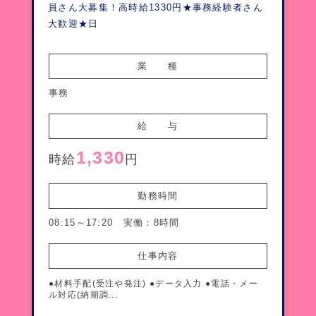
員さん大募集！高時給1330円★事務経験者さん
大歓迎★日
業　　種
事務
給　　与
1,330
時給
円
勤務時間
08:15～17:20 実働：8時間
仕事内容
●材料手配(受注や発注) ●データ入力 ●電話・メー
ル対応(納期調...