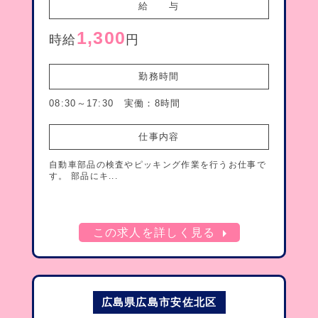
給　　与
1,300
時給
円
勤務時間
08:30～17:30 実働：8時間
仕事内容
自動車部品の検査やピッキング作業を行うお仕事で
す。 部品にキ...
arrow_right
この求人を詳しく見る
広島県広島市安佐北区