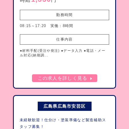
時給
円
勤務時間
08:15～17:20 実働：8時間
仕事内容
●材料手配(受注や発注) ●データ入力 ●電話・メー
ル対応(納期調...
arrow_right
この求人を詳しく見る
広島県広島市安芸区
未経験歓迎！仕分け・塗装準備など製造補助ス
タッフ募集！