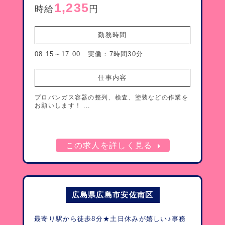
1,235
時給
円
勤務時間
08:15～17:00 実働：7時間30分
仕事内容
プロパンガス容器の整列、検査、塗装などの作業を
お願いします！ ...
arrow_right
この求人を詳しく見る
広島県広島市安佐南区
最寄り駅から徒歩8分★土日休みが嬉しい♪事務